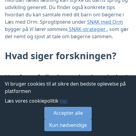
hvordan fælles læsning kan styrke dit barns sprog og
udvikling generelt. Du finder også konkrete tips
hvordan du kan samtale med dit barn om bøgerne i
Læs med Orm. Sprogtipsene under
SNAK med Orm
bygger på
Vi lærer sammens
SNAK-strategier
, som gør
det nemt og sjovt at tale om bøgerne sammen.
Hvad siger forskningen?
Hvorfor er fælles læseoplevelser vigtige?
Vi bruger cookies til at sikre den bedste oplevelse på
For mange børn og voksne er højtlæsning forbundet
platformen
med rare stunder med nærvær og hygge. Omfattende
Læs vores cookiepolitik
her
forskning viser, at hvis den voksne samtidigt inddrager
barnet aktivt i samtaler om bogens indhold, styrker
Accepter alle
det barnets sproglige udvikling. Selvom det ikke er lige
Kun nødvendige
så velundersøgt peger forskning også på, at fælles
læseoplevelser kan styrke barnets følelsesmæssige